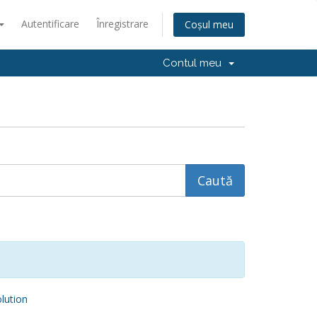
Autentificare
Înregistrare
Coșul meu
Contul meu
ution