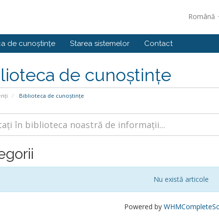
Română
ca de cunoștințe
Starea sistemelor
Contact
lioteca de cunoștințe
enți
Biblioteca de cunoștințe
egorii
Nu există articole
Powered by
WHMCompleteSol