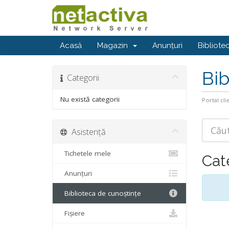
Acasă
Magazin
Anunțuri
Bibliote
Bib
Categorii
Nu există categorii
Portal cli
Asistență
Tichetele mele
Cat
Anunțuri
Biblioteca de cunoștințe
Fișiere